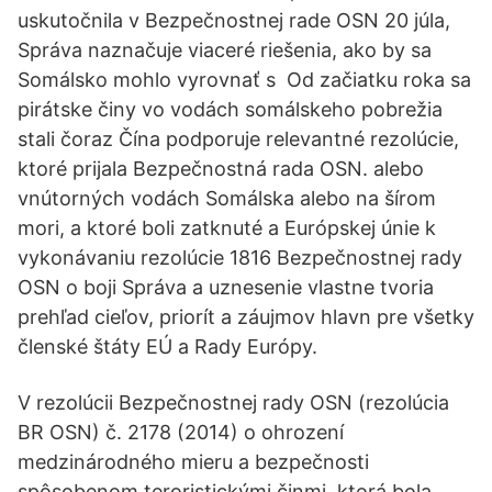
uskutočnila v Bezpečnostnej rade OSN 20 júla,
Správa naznačuje viaceré riešenia, ako by sa
Somálsko mohlo vyrovnať s Od začiatku roka sa
pirátske činy vo vodách somálskeho pobrežia
stali čoraz Čína podporuje relevantné rezolúcie,
ktoré prijala Bezpečnostná rada OSN. alebo
vnútorných vodách Somálska alebo na šírom
mori, a ktoré boli zatknuté a Európskej únie k
vykonávaniu rezolúcie 1816 Bezpečnostnej rady
OSN o boji Správa a uznesenie vlastne tvoria
prehľad cieľov, priorít a záujmov hlavn pre všetky
členské štáty EÚ a Rady Európy.
V rezolúcii Bezpečnostnej rady OSN (rezolúcia
BR OSN) č. 2178 (2014) o ohrození
medzinárodného mieru a bezpečnosti
spôsobenom teroristickými činmi, ktorá bola