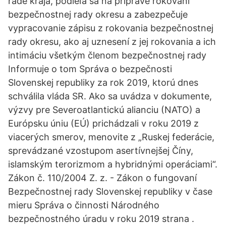
rade kraja, podieľa sa na príprave rokovaní
bezpečnostnej rady okresu a zabezpečuje
vypracovanie zápisu z rokovania bezpečnostnej
rady okresu, ako aj uznesení z jej rokovania a ich
intimáciu všetkým členom bezpečnostnej rady
Informuje o tom Správa o bezpečnosti
Slovenskej republiky za rok 2019, ktorú dnes
schválila vláda SR. Ako sa uvádza v dokumente,
výzvy pre Severoatlantickú alianciu (NATO) a
Európsku úniu (EÚ) prichádzali v roku 2019 z
viacerých smerov, menovite z „Ruskej federácie,
sprevádzané vzostupom asertívnejšej Číny,
islamským terorizmom a hybridnými operáciami“.
Zákon č. 110/2004 Z. z. - Zákon o fungovaní
Bezpečnostnej rady Slovenskej republiky v čase
mieru Správa o činnosti Národného
bezpečnostného úradu v roku 2019 strana .