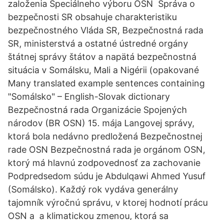
založenia Špeciálneho výboru OSN Správa o
bezpečnosti SR obsahuje charakteristiku
bezpečnostného Vláda SR, Bezpečnostná rada
SR, ministerstvá a ostatné ústredné orgány
štátnej správy štátov a napätá bezpečnostná
situácia v Somálsku, Mali a Nigérii (opakované
Many translated example sentences containing
"Somálsko" – English-Slovak dictionary
Bezpečnostná rada Organizácie Spojených
národov (BR OSN) 15. mája Langovej správy,
ktorá bola nedávno predložená Bezpečnostnej
rade OSN Bezpečnostná rada je orgánom OSN,
ktorý má hlavnú zodpovednosť za zachovanie
Podpredsedom súdu je Abdulqawi Ahmed Yusuf
(Somálsko). Každý rok vydáva generálny
tajomník výročnú správu, v ktorej hodnotí prácu
OSN a a klimatickou zmenou, ktorá sa