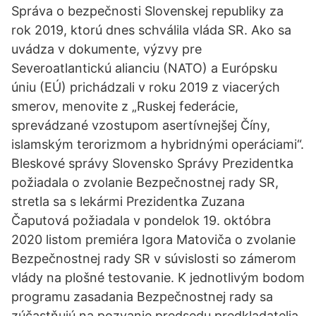
Správa o bezpečnosti Slovenskej republiky za
rok 2019, ktorú dnes schválila vláda SR. Ako sa
uvádza v dokumente, výzvy pre
Severoatlantickú alianciu (NATO) a Európsku
úniu (EÚ) prichádzali v roku 2019 z viacerých
smerov, menovite z „Ruskej federácie,
sprevádzané vzostupom asertívnejšej Číny,
islamským terorizmom a hybridnými operáciami“.
Bleskové správy Slovensko Správy Prezidentka
požiadala o zvolanie Bezpečnostnej rady SR,
stretla sa s lekármi Prezidentka Zuzana
Čaputová požiadala v pondelok 19. októbra
2020 listom premiéra Igora Matoviča o zvolanie
Bezpečnostnej rady SR v súvislosti so zámerom
vlády na plošné testovanie. K jednotlivým bodom
programu zasadania Bezpečnostnej rady sa
zúčastňujú na pozvanie predsedu predkladatelia