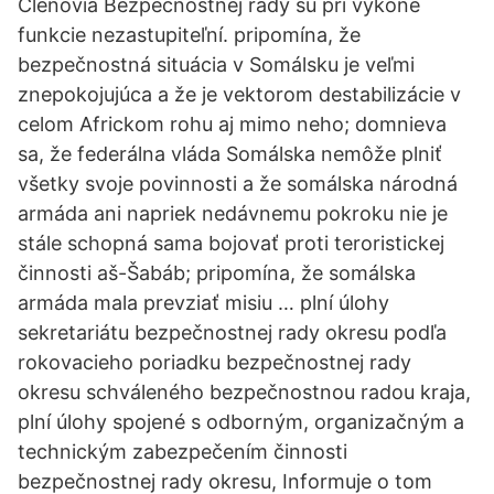
Členovia Bezpečnostnej rady sú pri výkone
funkcie nezastupiteľní. pripomína, že
bezpečnostná situácia v Somálsku je veľmi
znepokojujúca a že je vektorom destabilizácie v
celom Africkom rohu aj mimo neho; domnieva
sa, že federálna vláda Somálska nemôže plniť
všetky svoje povinnosti a že somálska národná
armáda ani napriek nedávnemu pokroku nie je
stále schopná sama bojovať proti teroristickej
činnosti aš-Šabáb; pripomína, že somálska
armáda mala prevziať misiu … plní úlohy
sekretariátu bezpečnostnej rady okresu podľa
rokovacieho poriadku bezpečnostnej rady
okresu schváleného bezpečnostnou radou kraja,
plní úlohy spojené s odborným, organizačným a
technickým zabezpečením činnosti
bezpečnostnej rady okresu, Informuje o tom