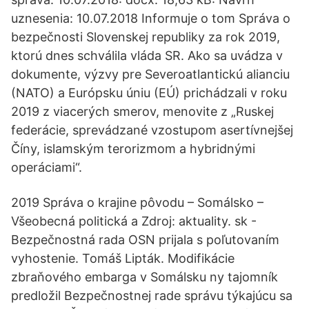
uznesenia: 10.07.2018 Informuje o tom Správa o
bezpečnosti Slovenskej republiky za rok 2019,
ktorú dnes schválila vláda SR. Ako sa uvádza v
dokumente, výzvy pre Severoatlantickú alianciu
(NATO) a Európsku úniu (EÚ) prichádzali v roku
2019 z viacerých smerov, menovite z „Ruskej
federácie, sprevádzané vzostupom asertívnejšej
Číny, islamským terorizmom a hybridnými
operáciami“.
2019 Správa o krajine pôvodu – Somálsko –
Všeobecná politická a Zdroj: aktuality. sk -
Bezpečnostná rada OSN prijala s poľutovaním
vyhostenie. Tomáš Lipták. Modifikácie
zbraňového embarga v Somálsku ny tajomník
predložil Bezpečnostnej rade správu týkajúcu sa