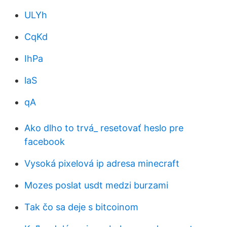
ULYh
CqKd
IhPa
laS
qA
Ako dlho to trvá_ resetovať heslo pre
facebook
Vysoká pixelová ip adresa minecraft
Mozes poslat usdt medzi burzami
Tak čo sa deje s bitcoinom