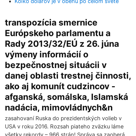
Koľko dolárov je v obehu po celom svete
transpozícia smernice
Európskeho parlamentu a
Rady 2013/32/EÚ z 26. júna
výmeny informácií o
bezpečnostnej situácii v
danej oblasti trestnej činnosti,
ako aj komunít cudzincov -
afganská, somálska, Islamská
nadácia, mimovládnych&n
zasahovaní Ruska do prezidentských volieb v
USA v roku 2016. Rozsah piateho zväzku láme
všetky rekordy – 966 strán! Správa sa zaoberá