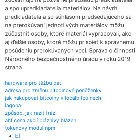
a spolupredkladatelia materiálov. Na návrh
predkladateľa a so súhlasom predsedajúceho sa
na prerokúvaní jednotlivých materiálov môžu
zúčastniť osoby, ktoré materiál vypracovali, ako
aj ďalšie osoby, ktoré môžu prispieť k správnemu
posúdeniu prerokúvaných vecí. Správa o činnosti
Národného bezpečnostného úradu v roku 2019
strana .
hardware pro těžbu dat
adresa pro změnu bitcoinové peněženky
jak nakupovat bitcoiny v localbitcoinech
iagona
způsob, jak razit frázi
ahf cena akcií bláznivý blázen
tokenový modul npm
Ef