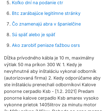
Koľko dní na podanie ctr
Btc zarábajúce legitímne stránky
Čo znamenajú abra v španielčine
Sú späť alebo je späť
Ako zarobiť peniaze ťažbou osrs
Dĺžka prívodného kábla je 10 m, maximálny
výtlak 50 ma príkon 300 W. 1. Kedy je
nevyhnutné aby inštaláciu vykonal odborník
(autorizovaná firma) 2. Kedy odporúčame aby
ste inštaláciu prenechali odborníkovi Kalove
ponorne cerpadlo Ksb - [1.2. 2021] Predam
ponorne kalove cerpadlo Ksb amarex vysoko
vykonne prietok 1405litrov za minutu motor