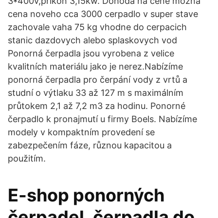
3*400v,prikon 3,15kw. Dohoda na cene mozna
cena noveho cca 3000 cerpadlo v super stave
zachovale vaha 75 kg vhodne do cerpacich
stanic dazdovych alebo splaskovych vod
Ponorná čerpadla jsou vyrobena z velice
kvalitních materiálu jako je nerez.Nabízíme
ponorná čerpadla pro čerpání vody z vrtů a
studní o výtlaku 33 až 127 m s maximálním
průtokem 2,1 až 7,2 m3 za hodinu. Ponorné
čerpadlo k pronajmutí u firmy Boels. Nabízíme
modely v kompaktním provedení se
zabezpečením fáze, různou kapacitou a
použitím.
E-shop ponorných
čerpadel, čerpadla do