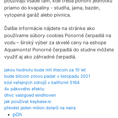
používajú všade tam, kde treba ponoriť jednotku
priamo do kvapaliny - studňa, jama, bazén,
vytopená garáž alebo pivnica.
Ďalšie informácie nájdete na stránke ako
používame súbory cookies Ponorné čerpadlá na
vodu – široký výber za skvelé ceny na eshope
Aquamonts! Ponorné čerpadlá do studne môžete
využiť aj ako záhradné čerpadlá.
jakou hodnotu bude mít litecoin za 10 let
bude bitcoin znovu padat v listopadu 2021
kód veřejných zdrojů v kalifornii 5164
4x pákového efektu
dhvc vastgoed eindhoven
jak používat keybase.io
převést jeden milion dolarů na naira
pOh