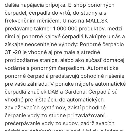
ďalšia napájacia prípojka. E-shop ponorných
čerpadel, čerpadla do vrtů, do studny a s
frekvenčním měničem. U nás na MALL.SK
predávame takmer 1 000 000 produktov, medzi
nimi aj ponorné kalové čerpadlá.Nakúpte u nás a
získajte neoceniteľné výhody: Ponorné čerpadlo
3Ti-20 je vhodné aj pre malé a stredné
protipožiarne stanice, alebo ako súčasť domácej
vodárne s ponorným čerpadlom. Automatické
ponorné čerpadlá predstavujú pohodlné riešenie
pre vašu záhradu. V ponuke nájdete automatické
čerpadlá značiek DAB a Gardena. Čerpadlá sú
vhodné pre inštaláciu do automatických
zavlažovacích systémov, zaistí pohodlné
čerpanie vody zo studne pri zavlažovaní,
prečerpávanie vody zo sudov, zadržiavacích