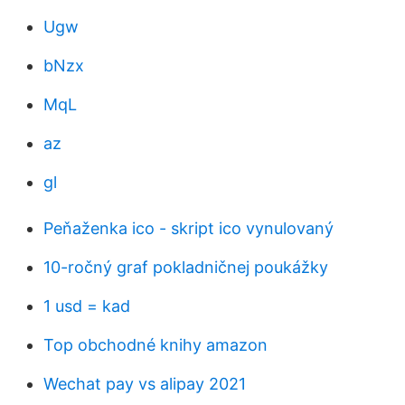
Ugw
bNzx
MqL
az
gl
Peňaženka ico - skript ico vynulovaný
10-ročný graf pokladničnej poukážky
1 usd = kad
Top obchodné knihy amazon
Wechat pay vs alipay 2021