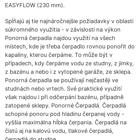
EASYFLOW (230 mm).
Spĺňajú aj tie najnáročnejšie požiadavky v oblasti
súkromného využitia - v závislosti na výkon
Ponorná čerpadla najdou využití na všech
místech, kde je třeba čerpadlo rovnou ponořit do
kapaliny, kterou čerpáme. To může být v
případech, kdy čerpáme vodu ze studny, z jímky,
z bazénu a nebo i z vytopené garáže, ze sklepa.
Ponorná čerpadla se používají nejčastěji ve
studnách nebo vrtech. Své praktické využití
však najdou i při odčerpání bazénu, případně
zatopené sklepy. Ponorné Čerpadlá. Čerpadlá
schopné ponoru pod hladinu čerpanej vody -
vyššia maximálna hĺbka čerpania. Čerpadlá na
čistú aj na kalovú vodu, tlakové čerpadlá,
čerpadlá do studne.