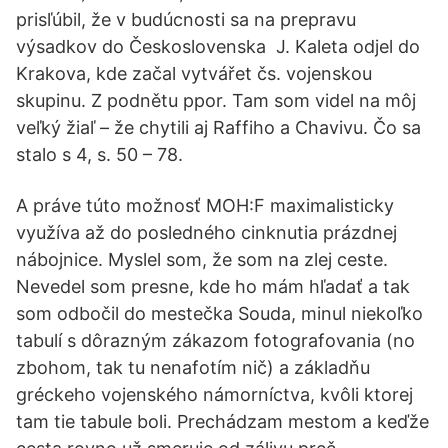
prisľúbil, že v budúcnosti sa na prepravu
výsadkov do Československa J. Kaleta odjel do
Krakova, kde začal vytvářet čs. vojenskou
skupinu. Z podnětu ppor. Tam som videl na môj
veľký žiaľ – že chytili aj Raffiho a Chavivu. Čo sa
stalo s 4, s. 50 – 78.
A práve túto možnosť MOH:F maximalisticky
využíva až do posledného cinknutia prázdnej
nábojnice. Myslel som, že som na zlej ceste.
Nevedel som presne, kde ho mám hľadať a tak
som odbočil do mestečka Souda, minul niekoľko
tabulí s dôrazným zákazom fotografovania (no
zbohom, tak tu nenafotím nič) a základňu
gréckeho vojenského námorníctva, kvôli ktorej
tam tie tabule boli. Prechádzam mestom a keďže