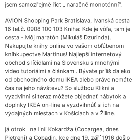
jsem samozřejmě říct „ naračně monotónní“.
AVION Shopping Park Bratislava, Ivanská cesta
16 tel.č. 0908 100 103 Kniha: Kde je vôľa, tam je
cesta - Môj maratón (Mikuláš Dzurinda).
Nakupujte knihy online vo vašom obľúbenom
kníhkupectve Martinus! Najlepší internetový
obchod s líčidlami na Slovensku s mnohými
video tutoriálmi a článkami. Bývate príliš ďaleko
od obchodného domu IKEA alebo práve nemáte
čas na jeho návštevu? So službou Klikni a
vyzdvihni si teraz môžete objednať nábytok a
doplnky IKEA on-line a vyzdvihnúť si ich na
výdajných miestach v Košiciach a v Žiline.
já otrok na linii Kokardža (Cocargea, dnes
Pietreni) a Cobadin, kde dne 19. září 1916 došlo