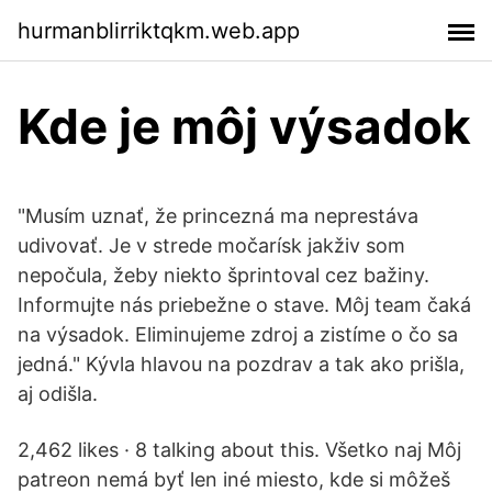
hurmanblirriktqkm.web.app
Kde je môj výsadok
"Musím uznať, že princezná ma neprestáva
udivovať. Je v strede močarísk jakživ som
nepočula, žeby niekto šprintoval cez bažiny.
Informujte nás priebežne o stave. Môj team čaká
na výsadok. Eliminujeme zdroj a zistíme o čo sa
jedná." Kývla hlavou na pozdrav a tak ako prišla,
aj odišla.
2,462 likes · 8 talking about this. Všetko naj Môj
patreon nemá byť len iné miesto, kde si môžeš