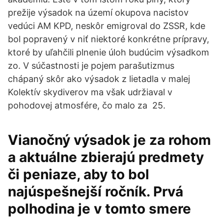
prežije výsadok na území okupova nacistov
vedúci AM KPD, neskôr emigroval do ZSSR, kde
bol popravený v niť niektoré konkrétne prípravy,
ktoré by uľahčili plnenie úloh budúcim výsadkom
zo. V súčastnosti je pojem parašutizmus
chápaný skôr ako výsadok z lietadla v malej
Kolektív skydiverov ma však udržiaval v
pohodovej atmosfére, čo malo za 25.
Vianočný výsadok je za rohom
a aktuálne zbierajú predmety
či peniaze, aby to bol
najúspešnejší ročník. Prvá
polhodina je v tomto smere