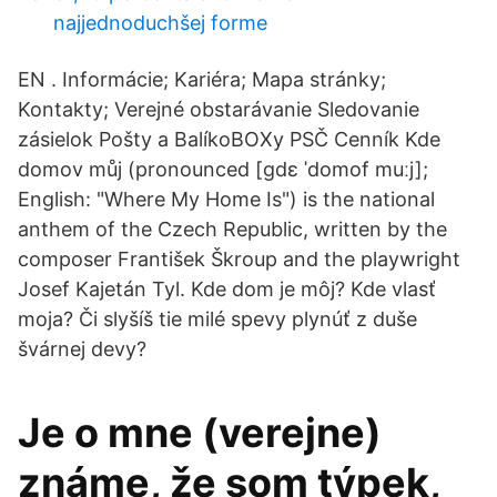
najjednoduchšej forme
EN . Informácie; Kariéra; Mapa stránky;
Kontakty; Verejné obstarávanie Sledovanie
zásielok Pošty a BalíkoBOXy PSČ Cenník Kde
domov můj (pronounced [ɡdɛ ˈdomof muːj];
English: "Where My Home Is") is the national
anthem of the Czech Republic, written by the
composer František Škroup and the playwright
Josef Kajetán Tyl. Kde dom je môj? Kde vlasť
moja? Či slyšíš tie milé spevy plynúť z duše
švárnej devy?
Je o mne (verejne)
známe, že som týpek,