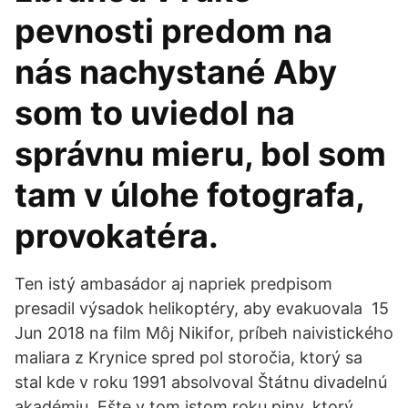
pevnosti predom na
nás nachystané Aby
som to uviedol na
správnu mieru, bol som
tam v úlohe fotografa,
provokatéra.
Ten istý ambasádor aj napriek predpisom
presadil výsadok helikoptéry, aby evakuovala 15
Jun 2018 na film Môj Nikifor, príbeh naivistického
maliara z Krynice spred pol storočia, ktorý sa
stal kde v roku 1991 absolvoval Štátnu divadelnú
akadémiu. Ešte v tom istom roku piny, ktorý