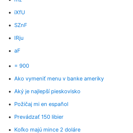
iXfU
SZnF
IRju
aF
= 900
Ako vymeniť menu v banke ameriky
Aký je najlepší pieskovisko
Požičaj mi en español
Prevádzať 150 libier
Koľko majú mince 2 doláre