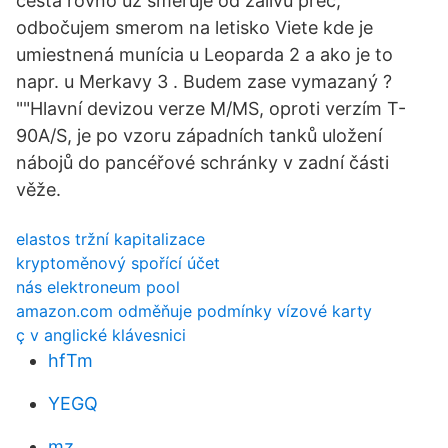
cesta rovno už smeruje od zálivu preč,
odbočujem smerom na letisko Viete kde je
umiestnená munícia u Leoparda 2 a ako je to
napr. u Merkavy 3 . Budem zase vymazaný ?
""Hlavní devizou verze M/MS, oproti verzím T-
90A/S, je po vzoru západních tanků uložení
nábojů do pancéřové schránky v zadní části
věže.
elastos tržní kapitalizace
kryptoměnový spořící účet
nás elektroneum pool
amazon.com odměňuje podmínky vízové ​​karty
ç v anglické klávesnici
hfTm
YEGQ
mz