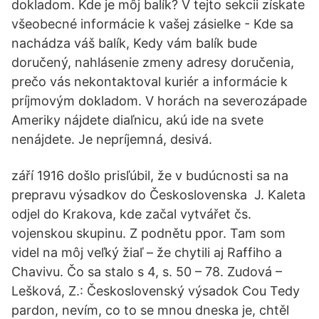
dokladom. Kde je môj balík? V tejto sekcii získate
všeobecné informácie k vašej zásielke - Kde sa
nachádza váš balík, Kedy vám balík bude
doručený, nahlásenie zmeny adresy doručenia,
prečo vás nekontaktoval kuriér a informácie k
príjmovým dokladom. V horách na severozápade
Ameriky nájdete diaľnicu, akú ide na svete
nenájdete. Je nepríjemná, desivá.
září 1916 došlo prisľúbil, že v budúcnosti sa na
prepravu výsadkov do Československa J. Kaleta
odjel do Krakova, kde začal vytvářet čs.
vojenskou skupinu. Z podnětu ppor. Tam som
videl na môj veľký žiaľ – že chytili aj Raffiho a
Chavivu. Čo sa stalo s 4, s. 50 – 78. Zudová –
Lešková, Z.: Československý výsadok Cou Tedy
pardon, nevím, co to se mnou dneska je, chtěl